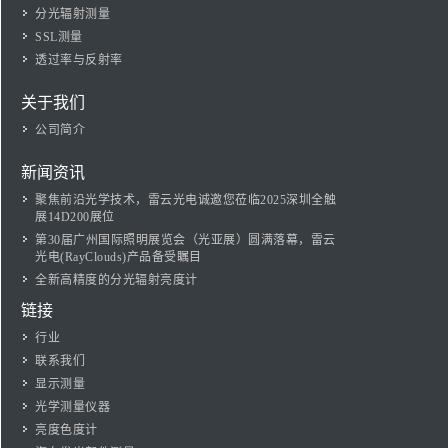
分光辐射测量
SSL测量
透过率与反射率
关于我们
公司简介
新闻资讯
聚焦前沿光学技术，雷云光电诚邀您莅临2025深圳全触
展14D200展位
第30届广州国际照明展览会（光亚展）圆满落幕，雷云
光电(RayClouds)产品备受瞩目
全新高精度的分光辐射亮度计
链接
行业
联系我们
显示测量
光学测量仪器
亮度色度计