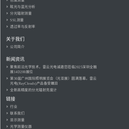
色度测量
眩光与蓝光分析
分光辐射测量
SSL测量
透过率与反射率
关于我们
公司简介
新闻资讯
聚焦前沿光学技术，雷云光电诚邀您莅临2025深圳全触
展14D200展位
第30届广州国际照明展览会（光亚展）圆满落幕，雷云
光电(RayClouds)产品备受瞩目
全新高精度的分光辐射亮度计
链接
行业
联系我们
显示测量
光学测量仪器