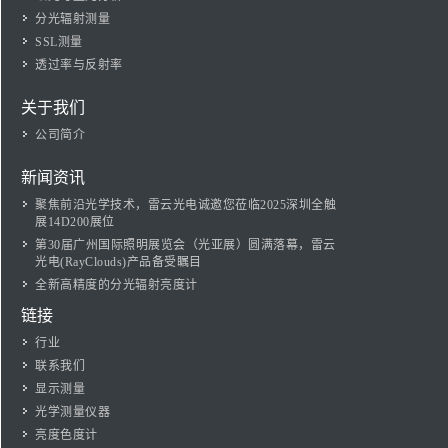
分光辐射测量
SSL测量
透过率与反射率
关于我们
公司简介
新闻资讯
聚焦前沿光学技术，雷云光电诚邀您莅临2025深圳全触
展14D200展位
第30届广州国际照明展览会（光亚展）圆满落幕，雷云
光电(RayClouds)产品备受瞩目
全新高精度的分光辐射亮度计
链接
行业
联系我们
显示测量
光学测量仪器
亮度色度计