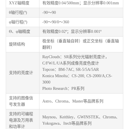
XYZ轴精度
有效精度0.04/500mm；显示分辨率0.001mm
θ轴行程(º)
-90～90
φ轴行程(º)
-90～90/0～360
Θ、φ轴精度
有效精度0.02º；显示分辨率0.001º
极坐标（垂直轴自转）或正交坐标（垂直轴
旋转结构
翻转）
RayClouds：SR系列分光辐射亮度计，
C/FW/L/UA系列成像亮度色度计
Topcon：BM-7AC, SR-5/5A/5AR
支持的亮度计
Konica Minolta：CS-200, CS-2000/A,CS-
3000
Photo Research：PR系列
支持的图像信
Astro、Chroma、Master等品牌系列
号发生器
支持的可编程
Maynou、Keithley、GWINSTEK、Chroma、
电源及万用表
Yokogawa、Itech等品牌系列
和功率计