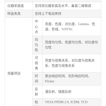
仪器安装座
支持双仪器安装及水平、垂直二维微调
样品夹具
支持上下电动夹持
中
亮度、色度、对比度、Gamma、色
心
温、色域、%NTSC
点
均
亮度均匀性、色度均匀性、对比度均
匀
匀性
性
可
亮度与视角关系、对比度与视角关
视
系、色度与视角关系
角
测量项目
时
黑白响应时间、灰阶响应时间、
间
Flicker
反
漫反射、镜面反射
射
标
VESA FPDM 2.0, ICDM, TCO