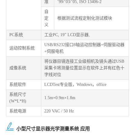
准
’99/’03/’05, ISO 13406-2
自
定
根据测试流程定制化测试模块
义
PC系统
工业PC, 19” LCD显示器,
USB/RS232接口8轴运动控制器+伺服驱动器
运动控制系统
+伺服电机
将仪器目镜连接工业级相机及镜头通过USB
成像系统
采集卡将测量位置显示在软件上并有红色十
字线对位
系统软件
LCDTest专业版，Windows，office
系统尺寸
1.5m×0.9m×1.8m
(W*L*H)
系统电源
220 VAC / 50 Hz
小型尺寸显示器光学测量系统 应用