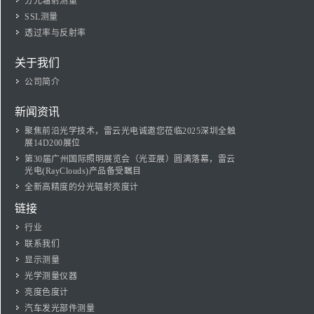
分光辐射测量
SSL测量
透过率与反射率
关于我们
公司简介
新闻资讯
聚焦前沿光学技术，雷云光电诚邀您莅临2025深圳全触
展14D200展位
第30届广州国际照明展览会（光亚展）圆满落幕，雷云
光电(RayClouds)产品备受瞩目
全新高精度的分光辐射亮度计
链接
行业
联系我们
显示测量
光学测量仪器
亮度色度计
汽车发光部件测量