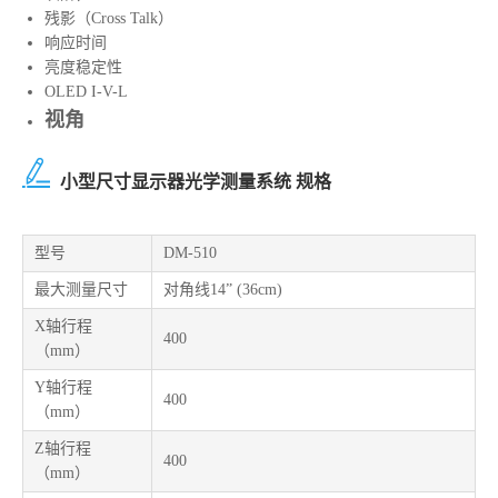
残影（Cross Talk）
响应时间
亮度稳定性
OLED I-V-L
视角
小型尺寸显示器光学测量系统 规格
型号
DM-510
最大测量尺寸
对角线14” (36cm)
X轴行程
400
（mm）
Y轴行程
400
（mm）
Z轴行程
400
（mm）