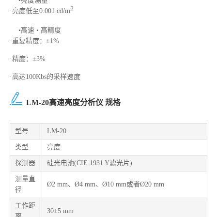
•亮度测量
2
·亮度低至0.001 cd/m
•高速 • 高精度
·重复精度：±1%
·精度：±3%
·高达100Kbs的采样速度
LM-20高速亮度分析仪 规格
型号
LM-20
类型
亮度
探测器
硅光电池(CIE 1931 Y滤光片)
测量直
Ø2 mm、Ø4 mm、Ø10 mm或者Ø20 mm
径
工作距
30±5 mm
离