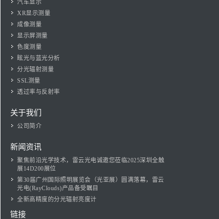
汽车显示
XR显示测量
成像测量
显示屏测量
色度测量
眩光与蓝光分析
分光辐射测量
SSL测量
透过率与反射率
关于我们
公司简介
新闻资讯
聚焦前沿光学技术，雷云光电诚邀您莅临2025深圳全触
展14D200展位
第30届广州国际照明展览会（光亚展）圆满落幕，雷云
光电(RayClouds)产品备受瞩目
全新高精度的分光辐射亮度计
链接