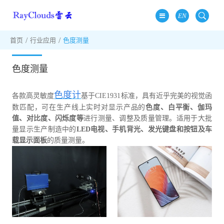
EN
首页
行业应用
色度测量
色度测量
色度计
各款高灵敏度
基于CIE1931标准，具有近乎完美的视觉函
数匹配，可在生产线上实时对显示产品的
色度、白平衡、伽玛
值、对比度、闪烁度等
进行测量、调整及质量管理。适用于大批
量显示生产制造中的
LED电视、手机背光、发光键盘和按钮及车
载显示面板
的质量测量。