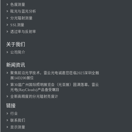
色度测量
眩光与蓝光分析
分光辐射测量
SSL测量
透过率与反射率
关于我们
公司简介
新闻资讯
聚焦前沿光学技术，雷云光电诚邀您莅临2025深圳全触
展14D200展位
第30届广州国际照明展览会（光亚展）圆满落幕，雷云
光电(RayClouds)产品备受瞩目
全新高精度的分光辐射亮度计
链接
行业
联系我们
显示测量