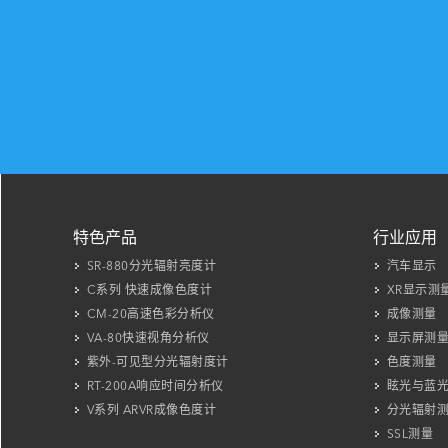
特色产品
行业应用
SR-880分光辐射亮度计
汽车显示
C系列 快速成像色度计
XR显示测
CM-20高速色彩分析仪
成像测量
VA-80快速视角分析仪
显示屏测
紫外-可见型分光辐射度计
色度测量
RT-200A响应时间分析仪
眩光与蓝
V系列 ARVR成像色度计
分光辐射
SSL测量