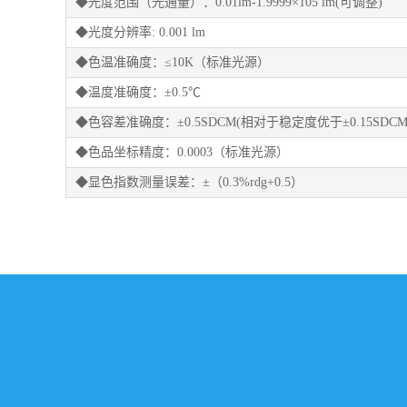
◆光度范围（光通量）：0.01lm-1.9999×105 lm(可调整)
◆光度分辨率: 0.001 lm
◆色温准确度：≤10K（标准光源）
◆温度准确度：±0.5℃
◆色容差准确度：±0.5SDCM(相对于稳定度优于±0.15SD
◆色品坐标精度：0.0003（标准光源）
◆显色指数测量误差：±（0.3%rdg+0.5）