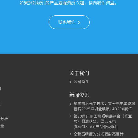
如果您对我们的产品或服务感兴趣，请向我们询盘。
联系我们
关于我们
公司简介
量
新闻资讯
聚焦前沿光学技术，雷云光电诚邀您
量
莅临2025深圳全触展14D200展位
第30届广州国际照明展览会（光亚
光分析
展）圆满落幕，雷云光电
测量
(RayClouds)产品备受瞩目
全新高精度的分光辐射亮度计