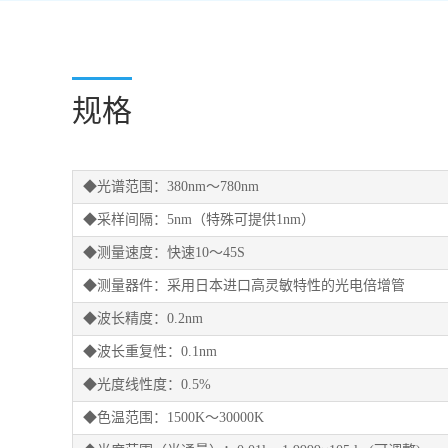
规格
◆光谱范围：380nm～780nm
◆采样间隔：5nm（特殊可提供1nm）
◆测量速度：快速10～45S
◆测量器件：采用日本进口高灵敏特性的光电倍增管
◆波长精度：0.2nm
◆波长重复性：0.1nm
◆光度线性度：0.5%
◆色温范围：1500K～30000K