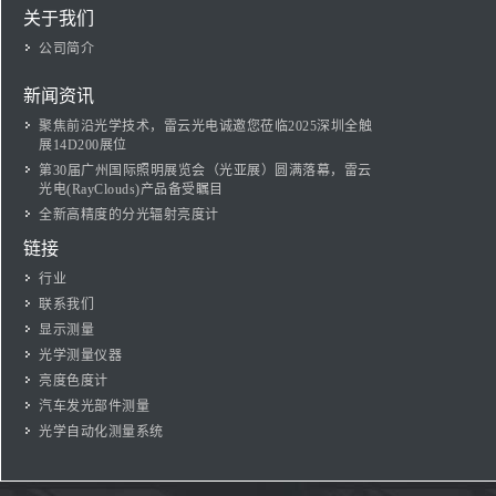
关于我们
公司简介
新闻资讯
聚焦前沿光学技术，雷云光电诚邀您莅临2025深圳全触
展14D200展位
第30届广州国际照明展览会（光亚展）圆满落幕，雷云
光电(RayClouds)产品备受瞩目
全新高精度的分光辐射亮度计
链接
行业
联系我们
显示测量
光学测量仪器
亮度色度计
汽车发光部件测量
光学自动化测量系统