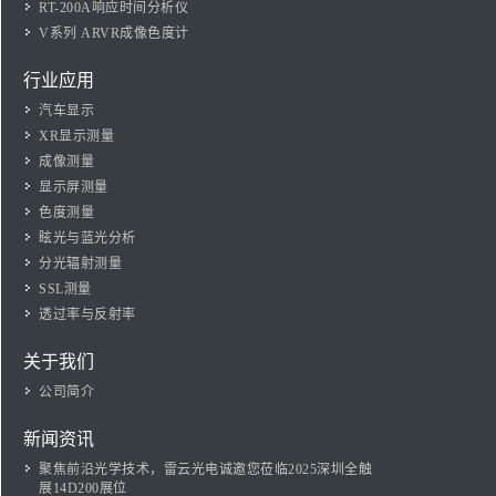
RT-200A响应时间分析仪
V系列 ARVR成像色度计
行业应用
汽车显示
XR显示测量
成像测量
显示屏测量
色度测量
眩光与蓝光分析
分光辐射测量
SSL测量
透过率与反射率
关于我们
公司简介
新闻资讯
聚焦前沿光学技术，雷云光电诚邀您莅临2025深圳全触
展14D200展位