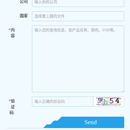
公司
国家
*
内
容
*
验
证
码:
Send