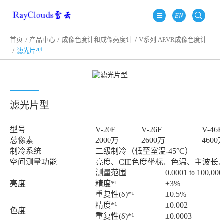
EN
首页
产品中心
成像色度计和成像亮度计
V系列 ARVR成像色度计
滤光片型
滤光片型
型号
V-20F
V-26F
V-46
总像素
2000万
2600万
460
制冷系统
二级制冷（低至室温-45°C）
空间测量功能
亮度、CIE色度坐标、色温、主波
测量范围
0.0001 to 100,0
亮度
精度*¹
±3%
重复性(δ)*¹
±0.5%
精度*¹
±0.002
色度
重复性(δ)*¹
±0.0003