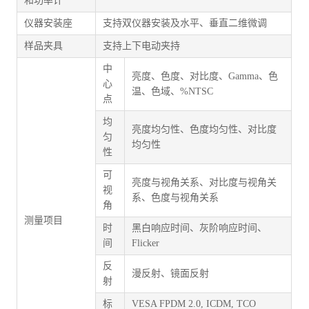
和功率计
仪器安装座
支持双仪器安装及水平、垂直二维微调
样品夹具
支持上下电动夹持
中
亮度、色度、对比度、Gamma、色
心
温、色域、%NTSC
点
均
亮度均匀性、色度均匀性、对比度
匀
均匀性
性
可
亮度与视角关系、对比度与视角关
视
系、色度与视角关系
角
测量项目
时
黑白响应时间、灰阶响应时间、
间
Flicker
反
漫反射、镜面反射
射
标
VESA FPDM 2.0, ICDM, TCO