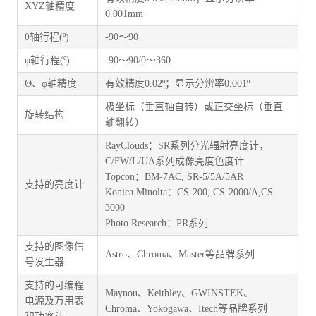
XYZ轴精度
0.001mm
θ轴行程(º)
-90～90
φ轴行程(º)
-90～90/0～360
Θ、φ轴精度
有效精度0.02º；显示分辨率0.001º
极坐标（垂直轴自转）或正交坐标（垂直
旋转结构
轴翻转）
RayClouds：SR系列分光辐射亮度计，
C/FW/L/UA系列成像亮度色度计
Topcon：BM-7AC, SR-5/5A/5AR
支持的亮度计
Konica Minolta：CS-200, CS-2000/A,CS-
3000
Photo Research：PR系列
支持的图像信
Astro、Chroma、Master等品牌系列
号发生器
支持的可编程
Maynou、Keithley、GWINSTEK、
电源及万用表
Chroma、Yokogawa、Itech等品牌系列