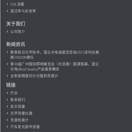
SSL测量
透过率与反射率
关于我们
公司简介
新闻资讯
聚焦前沿光学技术，雷云光电诚邀您莅临2025深圳全触
展14D200展位
第30届广州国际照明展览会（光亚展）圆满落幕，雷云
光电(RayClouds)产品备受瞩目
全新高精度的分光辐射亮度计
链接
行业
联系我们
显示测量
光学测量仪器
亮度色度计
汽车发光部件测量