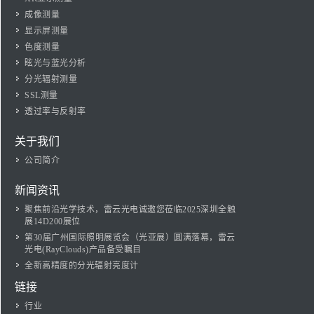
成像测量
显示屏测量
色度测量
眩光与蓝光分析
分光辐射测量
SSL测量
透过率与反射率
关于我们
公司简介
新闻资讯
聚焦前沿光学技术，雷云光电诚邀您莅临2025深圳全触
展14D200展位
第30届广州国际照明展览会（光亚展）圆满落幕，雷云
光电(RayClouds)产品备受瞩目
全新高精度的分光辐射亮度计
链接
行业